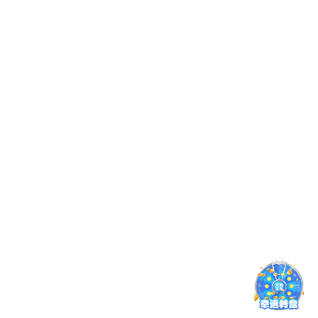
涵盖 LOL、CS:GO、DOTA2 等热门电竞赛事，提供高帧率
直播与赛事专题页，满足不同电竞观众需求。
内容专区
除赛事直播外，还提供赛后采访、球星特辑、战术分析等
多元内容，打造沉浸式体育服务平台。